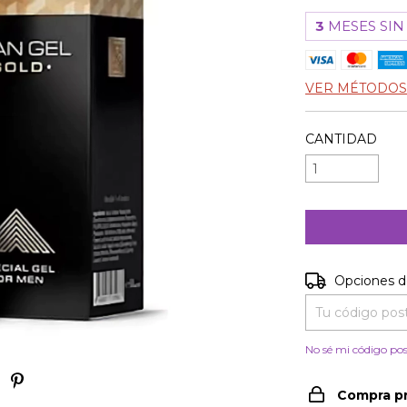
3
MESES SIN
VER MÉTODOS
CANTIDAD
Entregas para e
Opciones d
No sé mi código pos