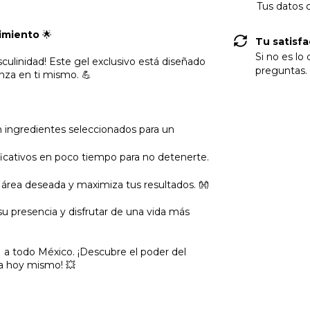
Compra p
Tus datos 
cimiento
🌟
Tu satisfa
culinidad! Este gel exclusivo está diseñado
Si no es lo
nza en ti mismo. 💪
preguntas.
 ingredientes seleccionados para un
icativos en poco tiempo para no detenerte.
 área deseada y maximiza tus resultados. 👐
 presencia y disfrutar de una vida más
 todo México. ¡Descubre el poder del
ma hoy mismo! 💥