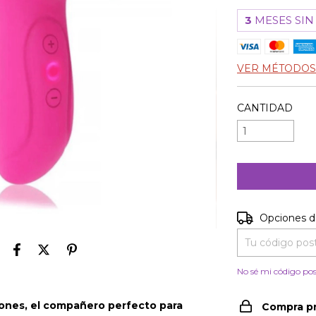
3
MESES SIN
VER MÉTODOS
CANTIDAD
Entregas para e
Opciones d
No sé mi código pos
zones, el compañero perfecto para