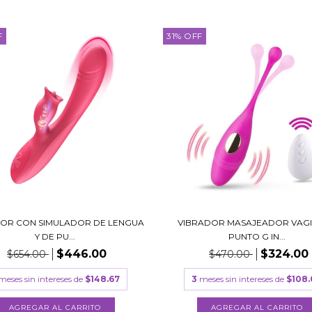
F
31
%
OFF
OR CON SIMULADOR DE LENGUA
VIBRADOR MASAJEADOR VAGI
Y DE PU...
PUNTO G IN...
$446.00
$324.00
$654.00
$470.00
meses sin intereses de
$148.67
3
meses sin intereses de
$108