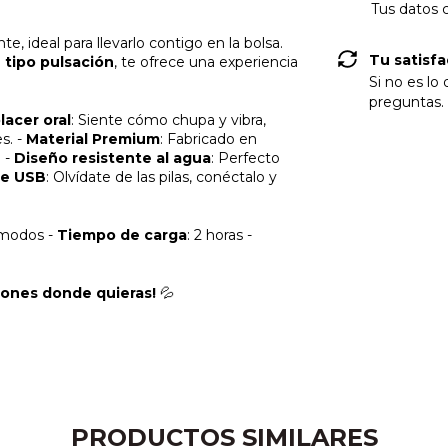
Compra p
Tus datos 
e, ideal para llevarlo contigo en la bolsa.
n tipo pulsación
, te ofrece una experiencia
Tu satisfa
Si no es lo
lacer oral
: Siente cómo chupa y vibra,
preguntas.
s. -
Material Premium
: Fabricado en
. -
Diseño resistente al agua
: Perfecto
le USB
: Olvídate de las pilas, conéctalo y
 modos -
Tiempo de carga
: 2 horas -
iones donde quieras!
💦
PRODUCTOS SIMILARES