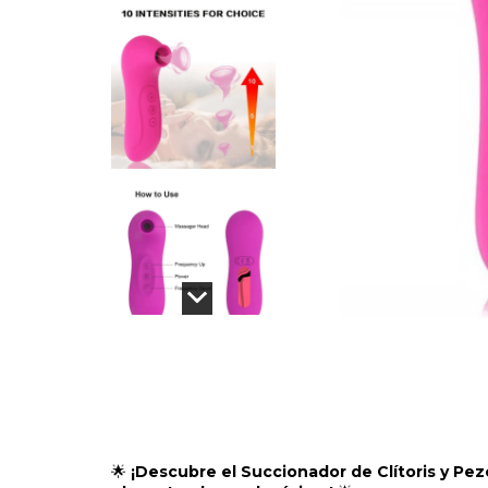
🌟
¡Descubre el Succionador de Clítoris y Pe