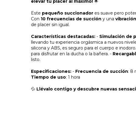
elevar tu placer al máximo!
🌟
Este
pequeño succionador
es suave pero potent
Con
10 frecuencias de succión
y una
vibració
de placer sin igual.
Características destacadas:
-
Simulación de p
llevando tu experiencia orgásmica a nuevos nivele
silicona y ABS, es seguro para el cuerpo e inodoro
para disfrutar en la ducha o la bañera. -
Recargab
listo.
Especificaciones:
-
Frecuencia de succión
: 8
Tiempo de uso
: 1 hora
💦
Llévalo contigo y descubre nuevas sensac