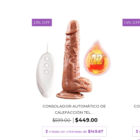
25
%
OFF
14
%
OF
CONSOLADOR AUTOMÁTICO DE
CO
CALEFACCIÓN TEL...
$449.00
$599.00
3
meses sin intereses de
$149.67
3