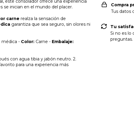
al, este consolador ofrece una experiencia
es se inician en el mundo del placer.
Compra p
Tus datos 
lor carne
realza la sensación de
édica
garantiza que sea seguro, sin olores ni
Tu satisfa
Si no es lo
a médica -
Color:
Carne -
Embalaje:
preguntas.
ués con agua tibia y jabón neutro. 2.
avorito para una experiencia más