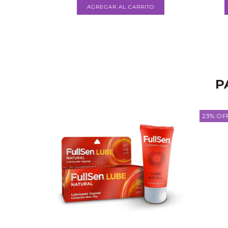
P
23
%
OF