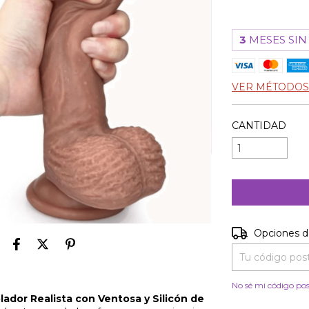
3
MESES SIN
VER MÉTODOS
CANTIDAD
Entregas para e
Opciones d
ador Realista con Ventosa y Silicón de
No sé mi código pos