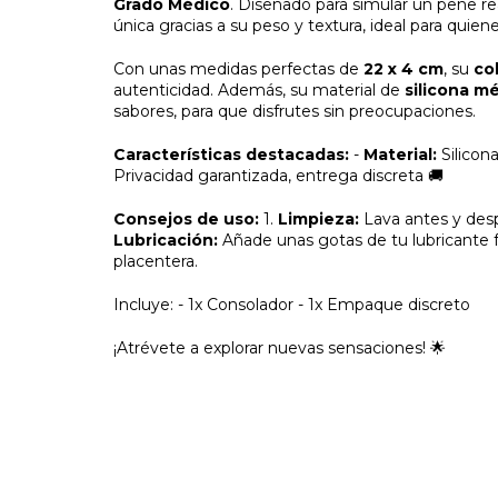
Grado Médico
. Diseñado para simular un pene re
única gracias a su peso y textura, ideal para quien
Con unas medidas perfectas de
22 x 4 cm
, su
co
autenticidad. Además, su material de
silicona m
sabores, para que disfrutes sin preocupaciones.
Características destacadas:
-
Material:
Silicon
Privacidad garantizada, entrega discreta 🚚
Consejos de uso:
1.
Limpieza:
Lava antes y desp
Lubricación:
Añade unas gotas de tu lubricante f
placentera.
Incluye: - 1x Consolador - 1x Empaque discreto
¡Atrévete a explorar nuevas sensaciones! 🌟